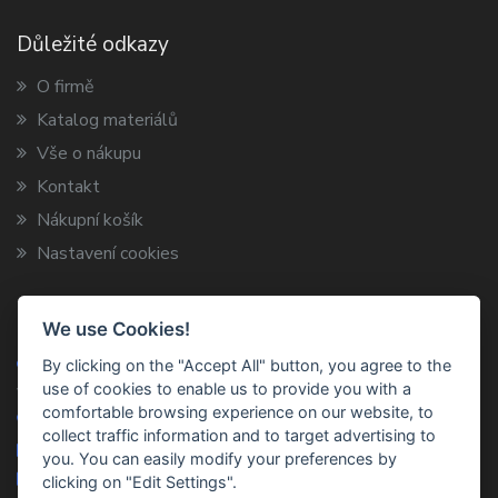
Důležité odkazy
O firmě
Katalog materiálů
Vše o nákupu
Kontakt
Nákupní košík
Nastavení cookies
Kontaktní informace
We use Cookies!
Jiří Svoboda - LIRA
By clicking on the "Accept All" button, you agree to the
use of cookies to enable us to provide you with a
V jezírkách 1547/20, 149 00 Praha-Chodov
comfortable browsing experience on our website, to
+420 602 567 788
collect traffic information and to target advertising to
info@lira-praha.cz
you. You can easily modify your preferences by
+420 491 424 705
clicking on "Edit Settings".