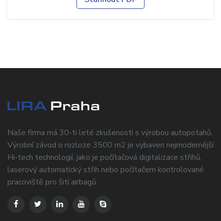
Naše firma má 30-ti leté zkušenosti s výrobou autopotahů.
Výrobní závod o rozloze 3500 m2 je vybaven nejmodernější
Hi-tech technologií, jako je počítačová digitalizace střihů,
laserový automatický střih nebo počítačem kontrolované
pracoviště pro šití airbagů.