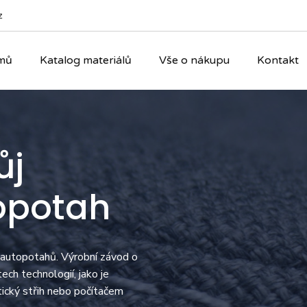
z
mů
Katalog materiálů
Vše o nákupu
Kontakt
ůj
opotah
 autopotahů. Výrobní závod o
ch technologií, jako je
tický střih nebo počítačem