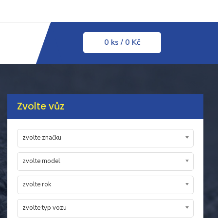
0
ks
/ 0 Kč
Zvolte vůz
zvolte značku
zvolte model
zvolte rok
zvolte typ vozu