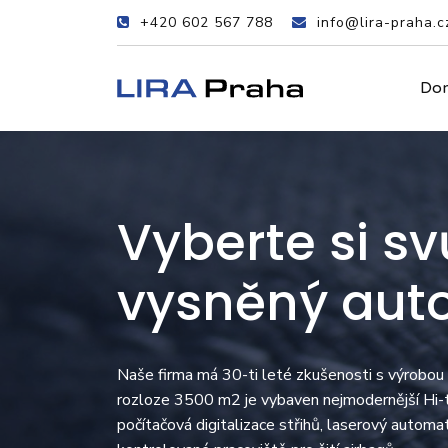
+420 602 567 788
info@lira-praha.c
Do
Vyberte si sv
vysněný aut
Naše firma má 30-ti leté zkušenosti s výrobou
rozloze 3500 m2 je vybaven nejmodernější Hi-te
počítačová digitalizace střihů, laserový automa