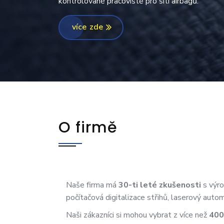
kontrolované pracoviště pro šití airbagů.
více zde
O firmě
Naše firma má
30-ti leté zkušenosti
s výro
počítačová digitalizace střihů, laserový auto
Naši zákazníci si mohou vybrat z více než
400