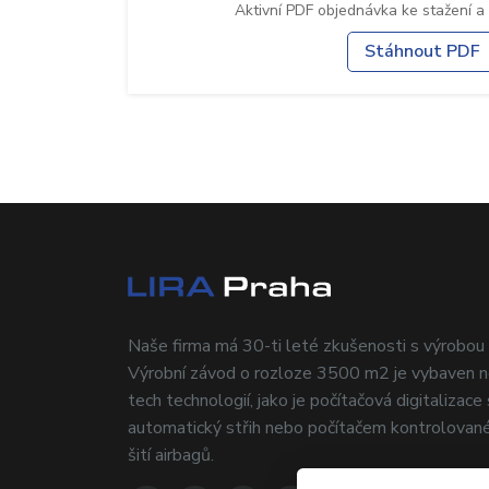
Aktivní PDF objednávka ke stažení a
Stáhnout PDF
Naše firma má 30-ti leté zkušenosti s výrobou
Výrobní závod o rozloze 3500 m2 je vybaven n
tech technologií, jako je počítačová digitalizace
automatický střih nebo počítačem kontrolované
šití airbagů.