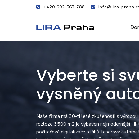
+420 602 567 788
info@lira-praha.c
Do
Vyberte si sv
vysněný aut
Naše firma má 30-ti leté zkušenosti s výrobou
rozloze 3500 m2 je vybaven nejmodernější Hi-te
počítačová digitalizace střihů, laserový automa