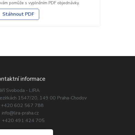
 vám pomůže s vyplněním PDF objednávky.
Stáhnout PDF
ntaktní informace
Jiří Svoboda - LIRA
jezírkách 1547/20, 149 00 Praha-Chodov
+420 602 567 788
info@lira-praha.cz
+420 491 424 705