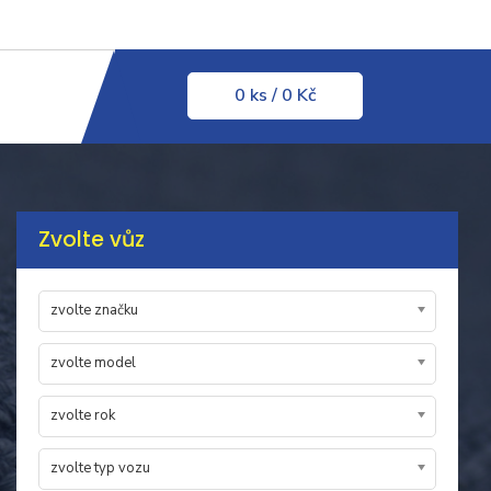
0
ks
/ 0 Kč
Zvolte vůz
zvolte značku
zvolte model
zvolte rok
zvolte typ vozu