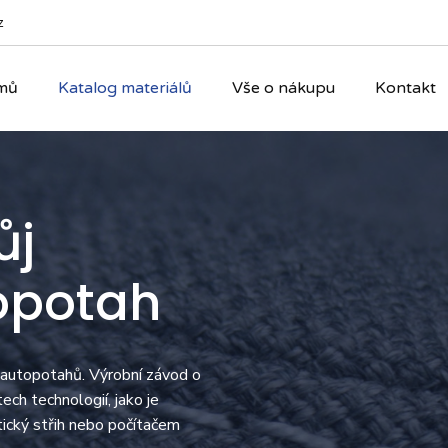
z
mů
Katalog materiálů
Vše o nákupu
Kontakt
ůj
opotah
 autopotahů. Výrobní závod o
ch technologií, jako je
tický střih nebo počítačem