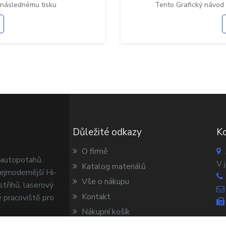
 následnému tisku
Tento Grafický návod
Důležité odkazy
Ko
O firmě
 autopotahů.
V 
Katalog materiálů
ejmodernější Hi-
Vše o nákupu
 střihů, laserový
Kontakt
 pracoviště pro
Nákupní košík