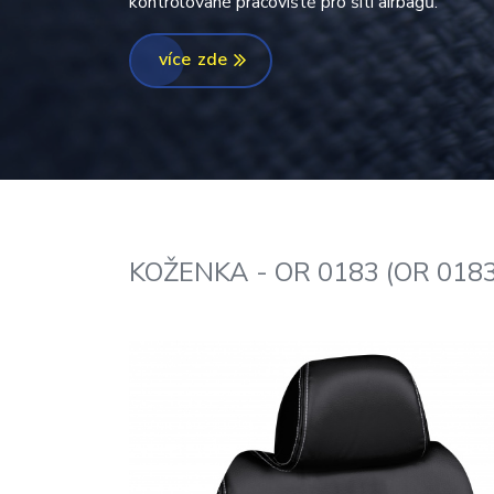
kontrolované pracoviště pro šití airbagů.
více zde
KOŽENKA - OR 0183 (OR 0183 