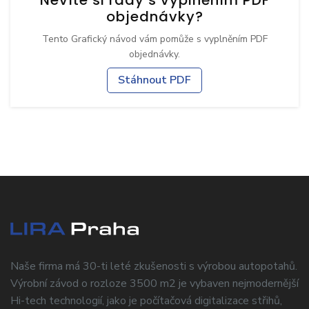
objednávky?
Tento Grafický návod vám pomůže s vyplněním PDF
objednávky.
Stáhnout PDF
Naše firma má 30-ti leté zkušenosti s výrobou autopotahů.
Výrobní závod o rozloze 3500 m2 je vybaven nejmodernější
Hi-tech technologií, jako je počítačová digitalizace střihů,