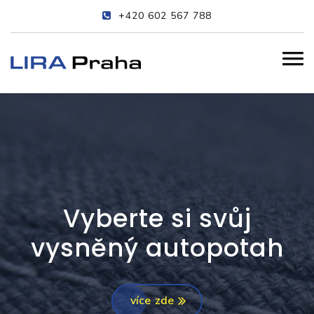
+420 602 567 788
Počítačová
digitalizace střihů
více zde