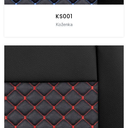
KS001
Koženka